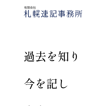
過
去
を
知
り
今
を
記
し