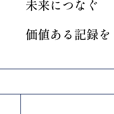
未
来
に
つ
な
ぐ
価
値
あ
る
記
録
を