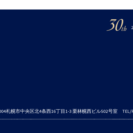
0004札幌市中央区北4条西16丁目1-3 栗林幌西ビル502号室 TEL/FAX 0