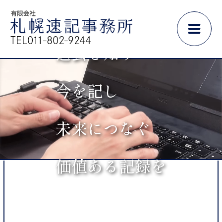
TEL011-802-9244
過
去
を
知
り
今
を
記
し
未
来
に
つ
な
ぐ
価
値
あ
る
記
録
を